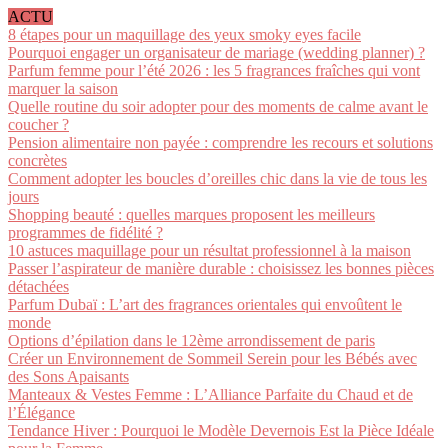
ACTU
8 étapes pour un maquillage des yeux smoky eyes facile
Pourquoi engager un organisateur de mariage (wedding planner) ?
Parfum femme pour l’été 2026 : les 5 fragrances fraîches qui vont
marquer la saison
Quelle routine du soir adopter pour des moments de calme avant le
coucher ?
Pension alimentaire non payée : comprendre les recours et solutions
concrètes
Comment adopter les boucles d’oreilles chic dans la vie de tous les
jours
Shopping beauté : quelles marques proposent les meilleurs
programmes de fidélité ?
10 astuces maquillage pour un résultat professionnel à la maison
Passer l’aspirateur de manière durable : choisissez les bonnes pièces
détachées
Parfum Dubaï : L’art des fragrances orientales qui envoûtent le
monde
Options d’épilation dans le 12ème arrondissement de paris
Créer un Environnement de Sommeil Serein pour les Bébés avec
des Sons Apaisants
Manteaux & Vestes Femme : L’Alliance Parfaite du Chaud et de
l’Élégance
Tendance Hiver : Pourquoi le Modèle Devernois Est la Pièce Idéale