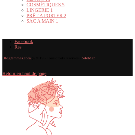
COSMÉTIQUES
5
LINGERIE
1
PRÊT A PORTER
2
SAC A MAIN
1
Facebook
Rss
Blogfemmes.com
@2019 - Tous droits réservés -
SiteMap
Retour en haut de page