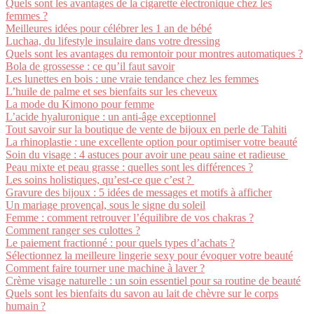
Quels sont les avantages de la cigarette électronique chez les
femmes ?
Meilleures idées pour célébrer les 1 an de bébé
Luchaa, du lifestyle insulaire dans votre dressing
Quels sont les avantages du remontoir pour montres automatiques ?
Bola de grossesse : ce qu’il faut savoir
Les lunettes en bois : une vraie tendance chez les femmes
L’huile de palme et ses bienfaits sur les cheveux
La mode du Kimono pour femme
L’acide hyaluronique : un anti-âge exceptionnel
Tout savoir sur la boutique de vente de bijoux en perle de Tahiti
La rhinoplastie : une excellente option pour optimiser votre beauté
Soin du visage : 4 astuces pour avoir une peau saine et radieuse
Peau mixte et peau grasse : quelles sont les différences ?
Les soins holistiques, qu’est-ce que c’est ?
Gravure des bijoux : 5 idées de messages et motifs à afficher
Un mariage provençal, sous le signe du soleil
Femme : comment retrouver l’équilibre de vos chakras ?
Comment ranger ses culottes ?
Le paiement fractionné : pour quels types d’achats ?
Sélectionnez la meilleure lingerie sexy pour évoquer votre beauté
Comment faire tourner une machine à laver ?
Crème visage naturelle : un soin essentiel pour sa routine de beauté
Quels sont les bienfaits du savon au lait de chèvre sur le corps
humain ?