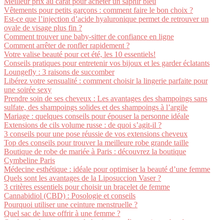
Meilleur prix au carat pour acheter un saphir bleu
Vêtements pour petits garçons : comment faire le bon choix ?
Est-ce que l’injection d’acide hyaluronique permet de retrouver un
ovale de visage plus fin ?
Comment trouver une baby-sitter de confiance en ligne
Comment arrêter de ronfler rapidement ?
Votre valise beauté pour cet été, les 10 essentiels!
Conseils pratiques pour entretenir vos bijoux et les garder éclatants
Loungefly : 3 raisons de succomber
Libérez votre sensualité : comment choisir la lingerie parfaite pour
une soirée sexy
Prendre soin de ses cheveux : Les avantages des shampoings sans
sulfate, des shampoings solides et des shampoings à l’argile
Mariage : quelques conseils pour épouser la personne idéale
Extensions de cils volume russe : de quoi s’agit-il ?
3 conseils pour une pose réussie de vos extensions cheveux
Top des conseils pour trouver la meilleure robe grande taille
Boutique de robe de mariée à Paris : découvrez la boutique
Cymbeline Paris
Médecine esthétique : idéale pour optimiser la beauté d’une femme
Quels sont les avantages de la Liposuccion Vaser ?
3 critères essentiels pour choisir un bracelet de femme
Cannabidiol (CBD) : Posologie et conseils
Pourquoi utiliser une ceinture menstruelle ?
Quel sac de luxe offrir à une femme ?