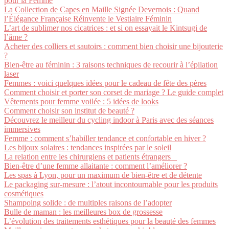
pour la Femme
La Collection de Capes en Maille Signée Devernois : Quand
l’Élégance Française Réinvente le Vestiaire Féminin
L’art de sublimer nos cicatrices : et si on essayait le Kintsugi de
l’âme ?
Acheter des colliers et sautoirs : comment bien choisir une bijouterie
?
Bien-être au féminin : 3 raisons techniques de recourir à l’épilation
laser
Femmes : voici quelques idées pour le cadeau de fête des pères
Comment choisir et porter son corset de mariage ? Le guide complet
Vêtements pour femme voilée : 5 idées de looks
Comment choisir son institut de beauté ?
Découvrez le meilleur du cycling indoor à Paris avec des séances
immersives
Femme : comment s’habiller tendance et confortable en hiver ?
Les bijoux solaires : tendances inspirées par le soleil
La relation entre les chirurgiens et patients étrangers
Bien-être d’une femme allaitante : comment l’améliorer ?
Les spas à Lyon, pour un maximum de bien-être et de détente
Le packaging sur-mesure : l’atout incontournable pour les produits
cosmétiques
Shampoing solide : de multiples raisons de l’adopter
Bulle de maman : les meilleures box de grossesse
L’évolution des traitements esthétiques pour la beauté des femmes