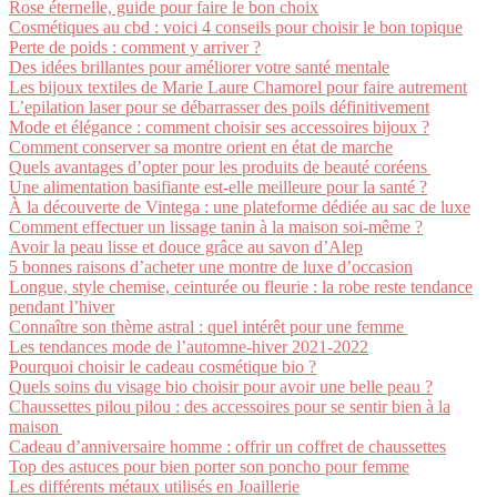
Rose éternelle, guide pour faire le bon choix
Cosmétiques au cbd : voici 4 conseils pour choisir le bon topique
Perte de poids : comment y arriver ?
Des idées brillantes pour améliorer votre santé mentale
Les bijoux textiles de Marie Laure Chamorel pour faire autrement
L’epilation laser pour se débarrasser des poils définitivement
Mode et élégance : comment choisir ses accessoires bijoux ?
Comment conserver sa montre orient en état de marche
Quels avantages d’opter pour les produits de beauté coréens
Une alimentation basifiante est-elle meilleure pour la santé ?
À la découverte de Vintega : une plateforme dédiée au sac de luxe
Comment effectuer un lissage tanin à la maison soi-même ?
Avoir la peau lisse et douce grâce au savon d’Alep
5 bonnes raisons d’acheter une montre de luxe d’occasion
Longue, style chemise, ceinturée ou fleurie : la robe reste tendance
pendant l’hiver
Connaître son thème astral : quel intérêt pour une femme
Les tendances mode de l’automne-hiver 2021-2022
Pourquoi choisir le cadeau cosmétique bio ?
Quels soins du visage bio choisir pour avoir une belle peau ?
Chaussettes pilou pilou : des accessoires pour se sentir bien à la
maison
Cadeau d’anniversaire homme : offrir un coffret de chaussettes
Top des astuces pour bien porter son poncho pour femme
Les différents métaux utilisés en Joaillerie