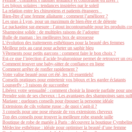
Femme : comment s’habiller tendance et confortable en hiver ?
Les bijoux solaires : tendances inspirées par le soleil
La relation entre les chirurgiens et patients étrangers
Bien-être d’une femme allaitante : comment l’améliorer ?
Les spas à Lyon, pour un maximum de bien-être et de détente
Le packaging sur-mesure : l’atout incontournable pour les produits c
Shampoing solide : de multiples raisons de l’adopter
Bulle de maman : les meilleures box de grossesse
L’évolution des traitements esthétiques pour la beauté des femmes
Meilleur prix au carat pour acheter un saphir bleu
Vêtements pour petits garçons : comment faire le bon choix ?
Est-ce que l’injection d’acide hyaluronique permet de retrouver un ova
Comment trouver une baby-sitter de confiance en ligne
Comment arrêter de ronfler rapidement ?
Votre valise beauté pour cet été, les 10 essentiels!
Conseils pratiques pour entretenir vos bijoux et les garder éclatants
Loungefly : 3 raisons de succomber
Libérez votre sensualité : comment choisir la lingerie parfaite pour un
Prendre soin de ses cheveux : Les avantages des shampoings sans sulf
Mariage : quelques conseils pour épouser la personne idéale
Extensions de cils volume russe : de quoi s’agit-il ?
3 conseils pour une pose réussie de vos extensions cheveux
Top des conseils pour trouver la meilleure robe grande taille
Boutique de robe de mariée à Paris : découvrez la boutique Cymbelin
Médecine esthétique : idéale pour optimiser la beauté d’une femme