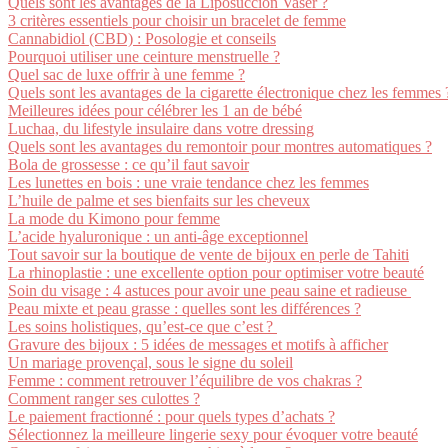
Quels sont les avantages de la Liposuccion Vaser ?
3 critères essentiels pour choisir un bracelet de femme
Cannabidiol (CBD) : Posologie et conseils
Pourquoi utiliser une ceinture menstruelle ?
Quel sac de luxe offrir à une femme ?
Quels sont les avantages de la cigarette électronique chez les femmes 
Meilleures idées pour célébrer les 1 an de bébé
Luchaa, du lifestyle insulaire dans votre dressing
Quels sont les avantages du remontoir pour montres automatiques ?
Bola de grossesse : ce qu’il faut savoir
Les lunettes en bois : une vraie tendance chez les femmes
L’huile de palme et ses bienfaits sur les cheveux
La mode du Kimono pour femme
L’acide hyaluronique : un anti-âge exceptionnel
Tout savoir sur la boutique de vente de bijoux en perle de Tahiti
La rhinoplastie : une excellente option pour optimiser votre beauté
Soin du visage : 4 astuces pour avoir une peau saine et radieuse
Peau mixte et peau grasse : quelles sont les différences ?
Les soins holistiques, qu’est-ce que c’est ?
Gravure des bijoux : 5 idées de messages et motifs à afficher
Un mariage provençal, sous le signe du soleil
Femme : comment retrouver l’équilibre de vos chakras ?
Comment ranger ses culottes ?
Le paiement fractionné : pour quels types d’achats ?
Sélectionnez la meilleure lingerie sexy pour évoquer votre beauté