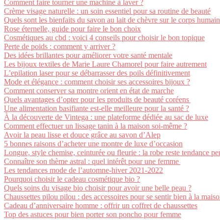
Comment faire tourner une machine à laver ?
Crème visage naturelle : un soin essentiel pour sa routine de beauté
Quels sont les bienfaits du savon au lait de chèvre sur le corps humain
Rose éternelle, guide pour faire le bon choix
Cosmétiques au cbd : voici 4 conseils pour choisir le bon topique
Perte de poids : comment y arriver ?
Des idées brillantes pour améliorer votre santé mentale
Les bijoux textiles de Marie Laure Chamorel pour faire autrement
L’epilation laser pour se débarrasser des poils définitivement
Mode et élégance : comment choisir ses accessoires bijoux ?
Comment conserver sa montre orient en état de marche
Quels avantages d’opter pour les produits de beauté coréens
Une alimentation basifiante est-elle meilleure pour la santé ?
À la découverte de Vintega : une plateforme dédiée au sac de luxe
Comment effectuer un lissage tanin à la maison soi-même ?
Avoir la peau lisse et douce grâce au savon d’Alep
5 bonnes raisons d’acheter une montre de luxe d’occasion
Longue, style chemise, ceinturée ou fleurie : la robe reste tendance pe
Connaître son thème astral : quel intérêt pour une femme
Les tendances mode de l’automne-hiver 2021-2022
Pourquoi choisir le cadeau cosmétique bio ?
Quels soins du visage bio choisir pour avoir une belle peau ?
Chaussettes pilou pilou : des accessoires pour se sentir bien à la mais
Cadeau d’anniversaire homme : offrir un coffret de chaussettes
Top des astuces pour bien porter son poncho pour femme