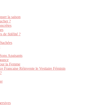
quer la saison
ucher ?
oncrètes
urs
 de fidélité ?
détachées
e
Sons Apaisants
égance
pour la Femme
e Française Réinvente le Vestiaire Féminin
 ?
er
ersives