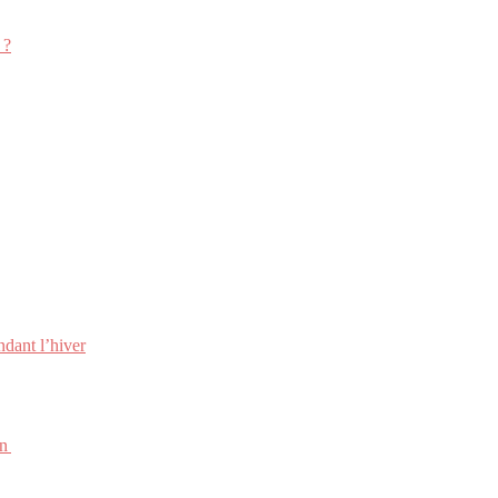
 ?
ndant l’hiver
on