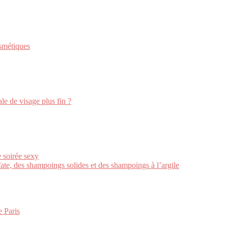
osmétiques
le de visage plus fin ?
e soirée sexy
ate, des shampoings solides et des shampoings à l’argile
e Paris