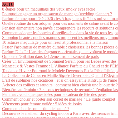
ACTU
8 étapes pour un maquillage des yeux smoky eyes facile
Pourquoi engager un organisateur de mariage (wedding planner) ?
Parfum femme pour l’été 2026 : les 5 fragrances fraîches qui vont mar
Quelle routine du soir adopter pour des moments de calme avant le co
Pension alimentaire non payée : comprendre les recours et solutions c
Comment adopter les boucles d’oreilles chic dans la vie de tous les jo
Shopping beauté : quelles marques proposent les meilleurs programmes
10 astuces maquillage pour un résultat professionnel à la maison
Passer l’aspirateur de manière durable : choisissez les bonnes pièces 
Parfum Dubaï : L’art des fragrances orientales qui envoûtent le mond
Options d’épilation dans le 12ème arrondissement de paris
Créer un Environnement de Sommeil Serein pour les Bébés avec des 
Manteaux & Vestes Femme : L’Alliance Parfaite du Chaud et de l’Él
Tendance Hiver : Pourquoi le Modèle Devernois Est la Pièce Idéale 
La Collection de Capes en Maille Signée Devernois : Quand l’Éléganc
L’art de sublimer nos cicatrices : et si on essayait le Kintsugi de l’âme
Acheter des colliers et sautoirs : comment bien choisir une bijouterie ?
Bien-être au féminin : 3 raisons techniques de recourir à l’épilation las
Femmes : voici quelques idées pour le cadeau de fête des pères
Comment choisir et porter son corset de mariage ? Le guide complet
Vêtements pour femme voilée : 5 idées de looks
Comment choisir son institut de beauté ?
Découvrez le meilleur du cycling indoor à Paris avec des séances imm