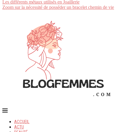
Les différents métaux utilisés en Joaillerie
Zoom sur la nécessité de posséder un bracelet chemin de vie
ACCUEIL
ACTU