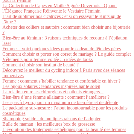
pour la Femme
La Collection de Capes en Maille Signée Devernois : Quand
l’Élégance Française Réinvente le Vestiaire Féminin
L’art de sublimer nos cicatrices : et si on essayait le Kintsugi de
l’âme ?
Acheter des colliers et sautoirs : comment bien choisir une bijouterie
?
Bien-être au féminin : 3 raisons techniques de recourir à l’épilation
laser
Femmes : voici quelques idées pour le cadeau de fête des pères
Comment choisir et porter son corset de mariage ? Le guide complet
Vêtements pour femme voilée : 5 idées de looks
Comment choisir son institut de beauté ?
Découvrez le meilleur du cycling indoor à Paris avec des séances
immersives
Femme : comment s’habiller tendance et confortable en hiver ?
Les bijoux solaires : tendances inspirées par le soleil
La relation entre les chirurgiens et patients étrangers
Bien-être d’une femme allaitante : comment l’améliorer ?
Les spas à Lyon, pour un maximum de bien-être et de détente
Le packaging sur-mesure : l’atout incontournable pour les produits
cosmétiques
Shampoing solide : de multiples raisons de l’adopter
Bulle de maman : les meilleures box de grossesse
L’évolution des traitements esthétiques pour la beauté des femmes