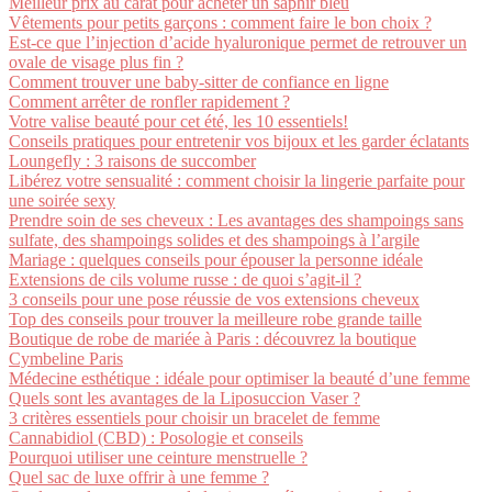
Meilleur prix au carat pour acheter un saphir bleu
Vêtements pour petits garçons : comment faire le bon choix ?
Est-ce que l’injection d’acide hyaluronique permet de retrouver un
ovale de visage plus fin ?
Comment trouver une baby-sitter de confiance en ligne
Comment arrêter de ronfler rapidement ?
Votre valise beauté pour cet été, les 10 essentiels!
Conseils pratiques pour entretenir vos bijoux et les garder éclatants
Loungefly : 3 raisons de succomber
Libérez votre sensualité : comment choisir la lingerie parfaite pour
une soirée sexy
Prendre soin de ses cheveux : Les avantages des shampoings sans
sulfate, des shampoings solides et des shampoings à l’argile
Mariage : quelques conseils pour épouser la personne idéale
Extensions de cils volume russe : de quoi s’agit-il ?
3 conseils pour une pose réussie de vos extensions cheveux
Top des conseils pour trouver la meilleure robe grande taille
Boutique de robe de mariée à Paris : découvrez la boutique
Cymbeline Paris
Médecine esthétique : idéale pour optimiser la beauté d’une femme
Quels sont les avantages de la Liposuccion Vaser ?
3 critères essentiels pour choisir un bracelet de femme
Cannabidiol (CBD) : Posologie et conseils
Pourquoi utiliser une ceinture menstruelle ?
Quel sac de luxe offrir à une femme ?