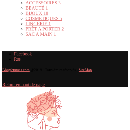
ACCESSOIRES
3
BEAUTÉ
1
BIJOUX
18
COSMÉTIQUES
5
LINGERIE
1
PRÊT A PORTER
2
SAC A MAIN
1
Facebook
Rss
Blogfemmes.com
@2019 - Tous droits réservés -
SiteMap
Retour en haut de page