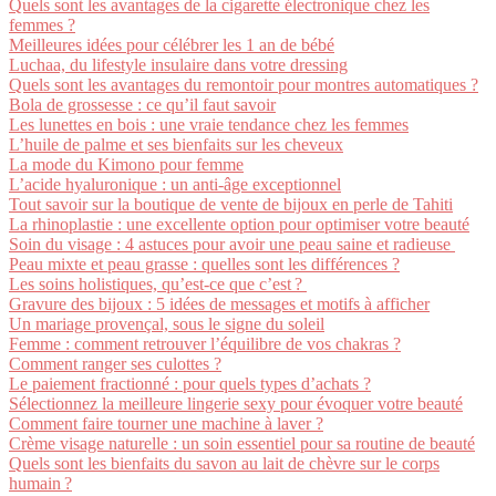
Quels sont les avantages de la cigarette électronique chez les
femmes ?
Meilleures idées pour célébrer les 1 an de bébé
Luchaa, du lifestyle insulaire dans votre dressing
Quels sont les avantages du remontoir pour montres automatiques ?
Bola de grossesse : ce qu’il faut savoir
Les lunettes en bois : une vraie tendance chez les femmes
L’huile de palme et ses bienfaits sur les cheveux
La mode du Kimono pour femme
L’acide hyaluronique : un anti-âge exceptionnel
Tout savoir sur la boutique de vente de bijoux en perle de Tahiti
La rhinoplastie : une excellente option pour optimiser votre beauté
Soin du visage : 4 astuces pour avoir une peau saine et radieuse
Peau mixte et peau grasse : quelles sont les différences ?
Les soins holistiques, qu’est-ce que c’est ?
Gravure des bijoux : 5 idées de messages et motifs à afficher
Un mariage provençal, sous le signe du soleil
Femme : comment retrouver l’équilibre de vos chakras ?
Comment ranger ses culottes ?
Le paiement fractionné : pour quels types d’achats ?
Sélectionnez la meilleure lingerie sexy pour évoquer votre beauté
Comment faire tourner une machine à laver ?
Crème visage naturelle : un soin essentiel pour sa routine de beauté
Quels sont les bienfaits du savon au lait de chèvre sur le corps
humain ?