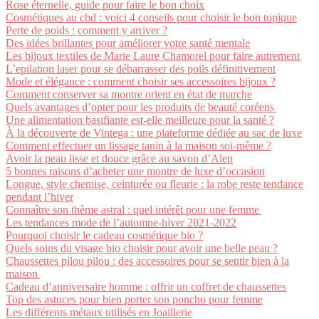
Rose éternelle, guide pour faire le bon choix
Cosmétiques au cbd : voici 4 conseils pour choisir le bon topique
Perte de poids : comment y arriver ?
Des idées brillantes pour améliorer votre santé mentale
Les bijoux textiles de Marie Laure Chamorel pour faire autrement
L’epilation laser pour se débarrasser des poils définitivement
Mode et élégance : comment choisir ses accessoires bijoux ?
Comment conserver sa montre orient en état de marche
Quels avantages d’opter pour les produits de beauté coréens
Une alimentation basifiante est-elle meilleure pour la santé ?
À la découverte de Vintega : une plateforme dédiée au sac de luxe
Comment effectuer un lissage tanin à la maison soi-même ?
Avoir la peau lisse et douce grâce au savon d’Alep
5 bonnes raisons d’acheter une montre de luxe d’occasion
Longue, style chemise, ceinturée ou fleurie : la robe reste tendance
pendant l’hiver
Connaître son thème astral : quel intérêt pour une femme
Les tendances mode de l’automne-hiver 2021-2022
Pourquoi choisir le cadeau cosmétique bio ?
Quels soins du visage bio choisir pour avoir une belle peau ?
Chaussettes pilou pilou : des accessoires pour se sentir bien à la
maison
Cadeau d’anniversaire homme : offrir un coffret de chaussettes
Top des astuces pour bien porter son poncho pour femme
Les différents métaux utilisés en Joaillerie