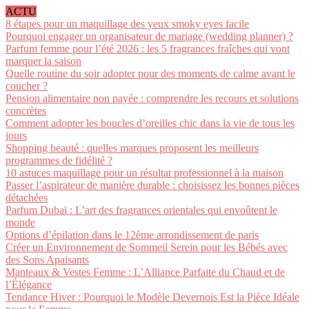
ACTU
8 étapes pour un maquillage des yeux smoky eyes facile
Pourquoi engager un organisateur de mariage (wedding planner) ?
Parfum femme pour l’été 2026 : les 5 fragrances fraîches qui vont
marquer la saison
Quelle routine du soir adopter pour des moments de calme avant le
coucher ?
Pension alimentaire non payée : comprendre les recours et solutions
concrètes
Comment adopter les boucles d’oreilles chic dans la vie de tous les
jours
Shopping beauté : quelles marques proposent les meilleurs
programmes de fidélité ?
10 astuces maquillage pour un résultat professionnel à la maison
Passer l’aspirateur de manière durable : choisissez les bonnes pièces
détachées
Parfum Dubaï : L’art des fragrances orientales qui envoûtent le
monde
Options d’épilation dans le 12ème arrondissement de paris
Créer un Environnement de Sommeil Serein pour les Bébés avec
des Sons Apaisants
Manteaux & Vestes Femme : L’Alliance Parfaite du Chaud et de
l’Élégance
Tendance Hiver : Pourquoi le Modèle Devernois Est la Pièce Idéale