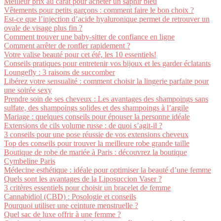
Meilleur prix au carat pour acheter un saphir bleu
Vêtements pour petits garçons : comment faire le bon choix ?
Est-ce que l’injection d’acide hyaluronique permet de retrouver un
ovale de visage plus fin ?
Comment trouver une baby-sitter de confiance en ligne
Comment arrêter de ronfler rapidement ?
Votre valise beauté pour cet été, les 10 essentiels!
Conseils pratiques pour entretenir vos bijoux et les garder éclatants
Loungefly : 3 raisons de succomber
Libérez votre sensualité : comment choisir la lingerie parfaite pour
une soirée sexy
Prendre soin de ses cheveux : Les avantages des shampoings sans
sulfate, des shampoings solides et des shampoings à l’argile
Mariage : quelques conseils pour épouser la personne idéale
Extensions de cils volume russe : de quoi s’agit-il ?
3 conseils pour une pose réussie de vos extensions cheveux
Top des conseils pour trouver la meilleure robe grande taille
Boutique de robe de mariée à Paris : découvrez la boutique
Cymbeline Paris
Médecine esthétique : idéale pour optimiser la beauté d’une femme
Quels sont les avantages de la Liposuccion Vaser ?
3 critères essentiels pour choisir un bracelet de femme
Cannabidiol (CBD) : Posologie et conseils
Pourquoi utiliser une ceinture menstruelle ?
Quel sac de luxe offrir à une femme ?