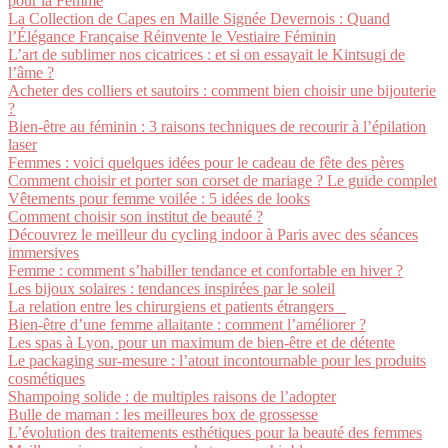
pour la Femme
La Collection de Capes en Maille Signée Devernois : Quand
l’Élégance Française Réinvente le Vestiaire Féminin
L’art de sublimer nos cicatrices : et si on essayait le Kintsugi de
l’âme ?
Acheter des colliers et sautoirs : comment bien choisir une bijouterie
?
Bien-être au féminin : 3 raisons techniques de recourir à l’épilation
laser
Femmes : voici quelques idées pour le cadeau de fête des pères
Comment choisir et porter son corset de mariage ? Le guide complet
Vêtements pour femme voilée : 5 idées de looks
Comment choisir son institut de beauté ?
Découvrez le meilleur du cycling indoor à Paris avec des séances
immersives
Femme : comment s’habiller tendance et confortable en hiver ?
Les bijoux solaires : tendances inspirées par le soleil
La relation entre les chirurgiens et patients étrangers
Bien-être d’une femme allaitante : comment l’améliorer ?
Les spas à Lyon, pour un maximum de bien-être et de détente
Le packaging sur-mesure : l’atout incontournable pour les produits
cosmétiques
Shampoing solide : de multiples raisons de l’adopter
Bulle de maman : les meilleures box de grossesse
L’évolution des traitements esthétiques pour la beauté des femmes