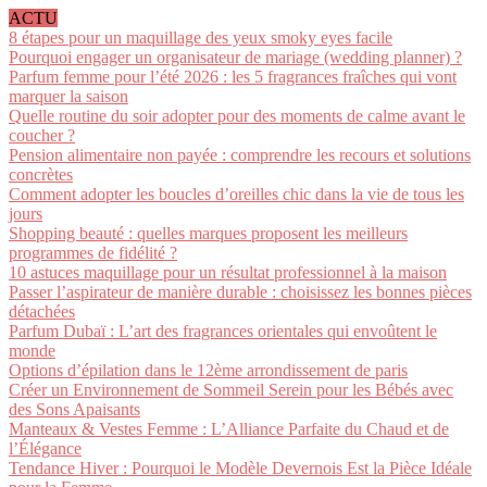
ACTU
8 étapes pour un maquillage des yeux smoky eyes facile
Pourquoi engager un organisateur de mariage (wedding planner) ?
Parfum femme pour l’été 2026 : les 5 fragrances fraîches qui vont
marquer la saison
Quelle routine du soir adopter pour des moments de calme avant le
coucher ?
Pension alimentaire non payée : comprendre les recours et solutions
concrètes
Comment adopter les boucles d’oreilles chic dans la vie de tous les
jours
Shopping beauté : quelles marques proposent les meilleurs
programmes de fidélité ?
10 astuces maquillage pour un résultat professionnel à la maison
Passer l’aspirateur de manière durable : choisissez les bonnes pièces
détachées
Parfum Dubaï : L’art des fragrances orientales qui envoûtent le
monde
Options d’épilation dans le 12ème arrondissement de paris
Créer un Environnement de Sommeil Serein pour les Bébés avec
des Sons Apaisants
Manteaux & Vestes Femme : L’Alliance Parfaite du Chaud et de
l’Élégance
Tendance Hiver : Pourquoi le Modèle Devernois Est la Pièce Idéale