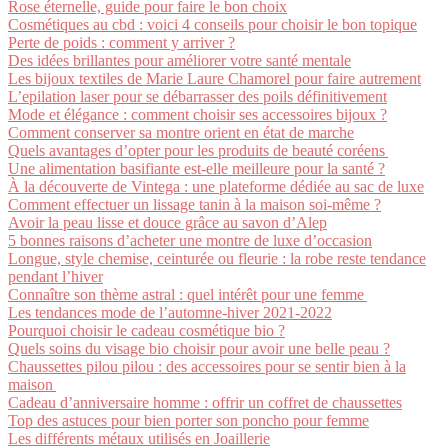
Rose éternelle, guide pour faire le bon choix
Cosmétiques au cbd : voici 4 conseils pour choisir le bon topique
Perte de poids : comment y arriver ?
Des idées brillantes pour améliorer votre santé mentale
Les bijoux textiles de Marie Laure Chamorel pour faire autrement
L’epilation laser pour se débarrasser des poils définitivement
Mode et élégance : comment choisir ses accessoires bijoux ?
Comment conserver sa montre orient en état de marche
Quels avantages d’opter pour les produits de beauté coréens
Une alimentation basifiante est-elle meilleure pour la santé ?
À la découverte de Vintega : une plateforme dédiée au sac de luxe
Comment effectuer un lissage tanin à la maison soi-même ?
Avoir la peau lisse et douce grâce au savon d’Alep
5 bonnes raisons d’acheter une montre de luxe d’occasion
Longue, style chemise, ceinturée ou fleurie : la robe reste tendance
pendant l’hiver
Connaître son thème astral : quel intérêt pour une femme
Les tendances mode de l’automne-hiver 2021-2022
Pourquoi choisir le cadeau cosmétique bio ?
Quels soins du visage bio choisir pour avoir une belle peau ?
Chaussettes pilou pilou : des accessoires pour se sentir bien à la
maison
Cadeau d’anniversaire homme : offrir un coffret de chaussettes
Top des astuces pour bien porter son poncho pour femme
Les différents métaux utilisés en Joaillerie