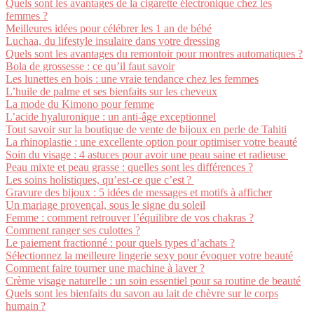
Quels sont les avantages de la cigarette électronique chez les
femmes ?
Meilleures idées pour célébrer les 1 an de bébé
Luchaa, du lifestyle insulaire dans votre dressing
Quels sont les avantages du remontoir pour montres automatiques ?
Bola de grossesse : ce qu’il faut savoir
Les lunettes en bois : une vraie tendance chez les femmes
L’huile de palme et ses bienfaits sur les cheveux
La mode du Kimono pour femme
L’acide hyaluronique : un anti-âge exceptionnel
Tout savoir sur la boutique de vente de bijoux en perle de Tahiti
La rhinoplastie : une excellente option pour optimiser votre beauté
Soin du visage : 4 astuces pour avoir une peau saine et radieuse
Peau mixte et peau grasse : quelles sont les différences ?
Les soins holistiques, qu’est-ce que c’est ?
Gravure des bijoux : 5 idées de messages et motifs à afficher
Un mariage provençal, sous le signe du soleil
Femme : comment retrouver l’équilibre de vos chakras ?
Comment ranger ses culottes ?
Le paiement fractionné : pour quels types d’achats ?
Sélectionnez la meilleure lingerie sexy pour évoquer votre beauté
Comment faire tourner une machine à laver ?
Crème visage naturelle : un soin essentiel pour sa routine de beauté
Quels sont les bienfaits du savon au lait de chèvre sur le corps
humain ?