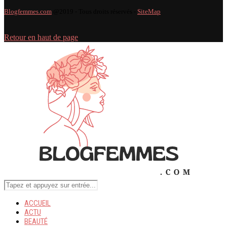
Blogfemmes.com
@2019 - Tous droits réservés -
SiteMap
Retour en haut de page
ACCUEIL
ACTU
BEAUTÉ