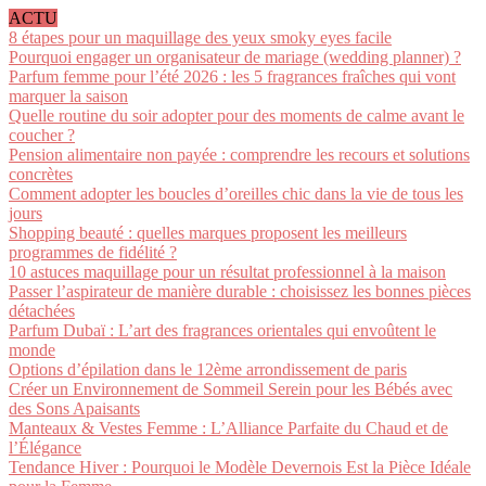
ACTU
8 étapes pour un maquillage des yeux smoky eyes facile
Pourquoi engager un organisateur de mariage (wedding planner) ?
Parfum femme pour l’été 2026 : les 5 fragrances fraîches qui vont
marquer la saison
Quelle routine du soir adopter pour des moments de calme avant le
coucher ?
Pension alimentaire non payée : comprendre les recours et solutions
concrètes
Comment adopter les boucles d’oreilles chic dans la vie de tous les
jours
Shopping beauté : quelles marques proposent les meilleurs
programmes de fidélité ?
10 astuces maquillage pour un résultat professionnel à la maison
Passer l’aspirateur de manière durable : choisissez les bonnes pièces
détachées
Parfum Dubaï : L’art des fragrances orientales qui envoûtent le
monde
Options d’épilation dans le 12ème arrondissement de paris
Créer un Environnement de Sommeil Serein pour les Bébés avec
des Sons Apaisants
Manteaux & Vestes Femme : L’Alliance Parfaite du Chaud et de
l’Élégance
Tendance Hiver : Pourquoi le Modèle Devernois Est la Pièce Idéale