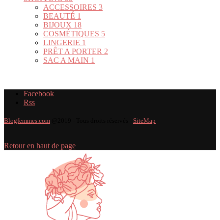
ACCESSOIRES
3
BEAUTÉ
1
BIJOUX
18
COSMÉTIQUES
5
LINGERIE
1
PRÊT A PORTER
2
SAC A MAIN
1
Facebook
Rss
Blogfemmes.com
@2019 - Tous droits réservés -
SiteMap
Retour en haut de page