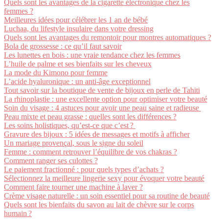
Quels sont les avantages de la cigarette électronique chez les
femmes ?
Meilleures idées pour célébrer les 1 an de bébé
Luchaa, du lifestyle insulaire dans votre dressing
Quels sont les avantages du remontoir pour montres automatiques ?
Bola de grossesse : ce qu’il faut savoir
Les lunettes en bois : une vraie tendance chez les femmes
L’huile de palme et ses bienfaits sur les cheveux
La mode du Kimono pour femme
L’acide hyaluronique : un anti-âge exceptionnel
Tout savoir sur la boutique de vente de bijoux en perle de Tahiti
La rhinoplastie : une excellente option pour optimiser votre beauté
Soin du visage : 4 astuces pour avoir une peau saine et radieuse
Peau mixte et peau grasse : quelles sont les différences ?
Les soins holistiques, qu’est-ce que c’est ?
Gravure des bijoux : 5 idées de messages et motifs à afficher
Un mariage provençal, sous le signe du soleil
Femme : comment retrouver l’équilibre de vos chakras ?
Comment ranger ses culottes ?
Le paiement fractionné : pour quels types d’achats ?
Sélectionnez la meilleure lingerie sexy pour évoquer votre beauté
Comment faire tourner une machine à laver ?
Crème visage naturelle : un soin essentiel pour sa routine de beauté
Quels sont les bienfaits du savon au lait de chèvre sur le corps
humain ?