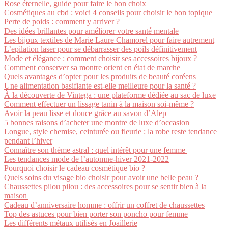
Rose éternelle, guide pour faire le bon choix
Cosmétiques au cbd : voici 4 conseils pour choisir le bon topique
Perte de poids : comment y arriver ?
Des idées brillantes pour améliorer votre santé mentale
Les bijoux textiles de Marie Laure Chamorel pour faire autrement
L’epilation laser pour se débarrasser des poils définitivement
Mode et élégance : comment choisir ses accessoires bijoux ?
Comment conserver sa montre orient en état de marche
Quels avantages d’opter pour les produits de beauté coréens
Une alimentation basifiante est-elle meilleure pour la santé ?
À la découverte de Vintega : une plateforme dédiée au sac de luxe
Comment effectuer un lissage tanin à la maison soi-même ?
Avoir la peau lisse et douce grâce au savon d’Alep
5 bonnes raisons d’acheter une montre de luxe d’occasion
Longue, style chemise, ceinturée ou fleurie : la robe reste tendance
pendant l’hiver
Connaître son thème astral : quel intérêt pour une femme
Les tendances mode de l’automne-hiver 2021-2022
Pourquoi choisir le cadeau cosmétique bio ?
Quels soins du visage bio choisir pour avoir une belle peau ?
Chaussettes pilou pilou : des accessoires pour se sentir bien à la
maison
Cadeau d’anniversaire homme : offrir un coffret de chaussettes
Top des astuces pour bien porter son poncho pour femme
Les différents métaux utilisés en Joaillerie