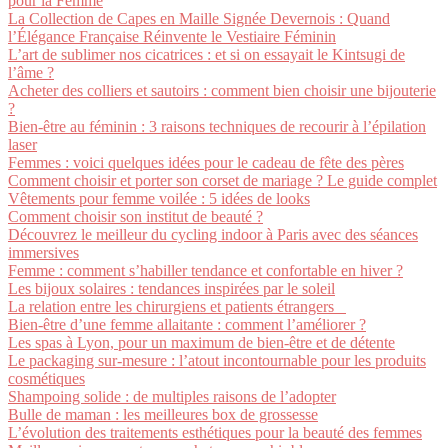
pour la Femme
La Collection de Capes en Maille Signée Devernois : Quand
l’Élégance Française Réinvente le Vestiaire Féminin
L’art de sublimer nos cicatrices : et si on essayait le Kintsugi de
l’âme ?
Acheter des colliers et sautoirs : comment bien choisir une bijouterie
?
Bien-être au féminin : 3 raisons techniques de recourir à l’épilation
laser
Femmes : voici quelques idées pour le cadeau de fête des pères
Comment choisir et porter son corset de mariage ? Le guide complet
Vêtements pour femme voilée : 5 idées de looks
Comment choisir son institut de beauté ?
Découvrez le meilleur du cycling indoor à Paris avec des séances
immersives
Femme : comment s’habiller tendance et confortable en hiver ?
Les bijoux solaires : tendances inspirées par le soleil
La relation entre les chirurgiens et patients étrangers
Bien-être d’une femme allaitante : comment l’améliorer ?
Les spas à Lyon, pour un maximum de bien-être et de détente
Le packaging sur-mesure : l’atout incontournable pour les produits
cosmétiques
Shampoing solide : de multiples raisons de l’adopter
Bulle de maman : les meilleures box de grossesse
L’évolution des traitements esthétiques pour la beauté des femmes