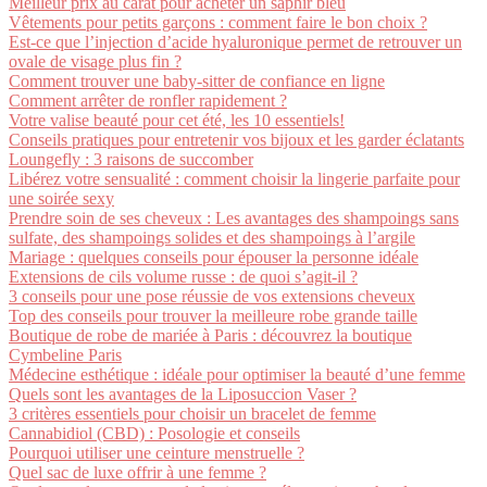
Meilleur prix au carat pour acheter un saphir bleu
Vêtements pour petits garçons : comment faire le bon choix ?
Est-ce que l’injection d’acide hyaluronique permet de retrouver un
ovale de visage plus fin ?
Comment trouver une baby-sitter de confiance en ligne
Comment arrêter de ronfler rapidement ?
Votre valise beauté pour cet été, les 10 essentiels!
Conseils pratiques pour entretenir vos bijoux et les garder éclatants
Loungefly : 3 raisons de succomber
Libérez votre sensualité : comment choisir la lingerie parfaite pour
une soirée sexy
Prendre soin de ses cheveux : Les avantages des shampoings sans
sulfate, des shampoings solides et des shampoings à l’argile
Mariage : quelques conseils pour épouser la personne idéale
Extensions de cils volume russe : de quoi s’agit-il ?
3 conseils pour une pose réussie de vos extensions cheveux
Top des conseils pour trouver la meilleure robe grande taille
Boutique de robe de mariée à Paris : découvrez la boutique
Cymbeline Paris
Médecine esthétique : idéale pour optimiser la beauté d’une femme
Quels sont les avantages de la Liposuccion Vaser ?
3 critères essentiels pour choisir un bracelet de femme
Cannabidiol (CBD) : Posologie et conseils
Pourquoi utiliser une ceinture menstruelle ?
Quel sac de luxe offrir à une femme ?