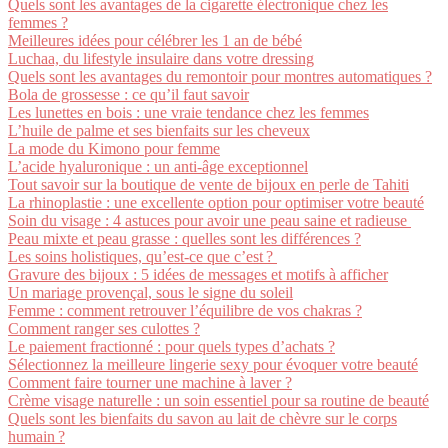
Quels sont les avantages de la cigarette électronique chez les
femmes ?
Meilleures idées pour célébrer les 1 an de bébé
Luchaa, du lifestyle insulaire dans votre dressing
Quels sont les avantages du remontoir pour montres automatiques ?
Bola de grossesse : ce qu’il faut savoir
Les lunettes en bois : une vraie tendance chez les femmes
L’huile de palme et ses bienfaits sur les cheveux
La mode du Kimono pour femme
L’acide hyaluronique : un anti-âge exceptionnel
Tout savoir sur la boutique de vente de bijoux en perle de Tahiti
La rhinoplastie : une excellente option pour optimiser votre beauté
Soin du visage : 4 astuces pour avoir une peau saine et radieuse
Peau mixte et peau grasse : quelles sont les différences ?
Les soins holistiques, qu’est-ce que c’est ?
Gravure des bijoux : 5 idées de messages et motifs à afficher
Un mariage provençal, sous le signe du soleil
Femme : comment retrouver l’équilibre de vos chakras ?
Comment ranger ses culottes ?
Le paiement fractionné : pour quels types d’achats ?
Sélectionnez la meilleure lingerie sexy pour évoquer votre beauté
Comment faire tourner une machine à laver ?
Crème visage naturelle : un soin essentiel pour sa routine de beauté
Quels sont les bienfaits du savon au lait de chèvre sur le corps
humain ?