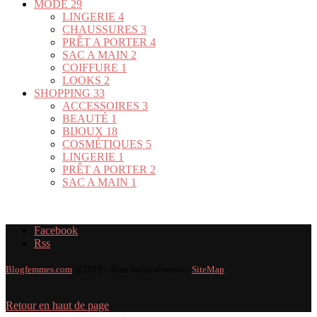
MODE
29
LINGERIE
4
CHAUSSURES
3
PRÊT A PORTER
4
SAC A MAIN
2
COIFFURE
1
LOOKS
2
SHOPPING
33
ACCESSOIRES
3
BEAUTÉ
1
BIJOUX
18
COSMÉTIQUES
5
LINGERIE
1
PRÊT A PORTER
2
SAC A MAIN
1
Facebook
Rss
Blogfemmes.com
@2019 - Tous droits réservés -
SiteMap
Retour en haut de page