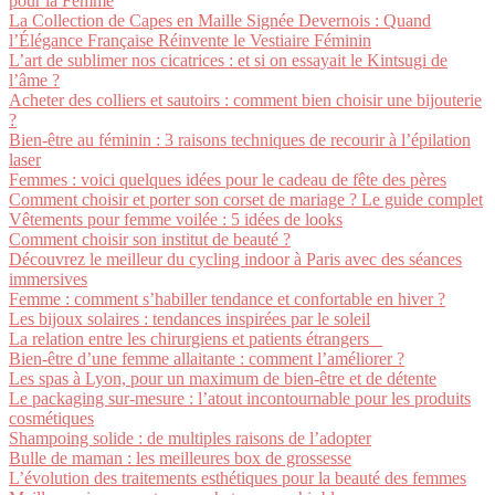
pour la Femme
La Collection de Capes en Maille Signée Devernois : Quand
l’Élégance Française Réinvente le Vestiaire Féminin
L’art de sublimer nos cicatrices : et si on essayait le Kintsugi de
l’âme ?
Acheter des colliers et sautoirs : comment bien choisir une bijouterie
?
Bien-être au féminin : 3 raisons techniques de recourir à l’épilation
laser
Femmes : voici quelques idées pour le cadeau de fête des pères
Comment choisir et porter son corset de mariage ? Le guide complet
Vêtements pour femme voilée : 5 idées de looks
Comment choisir son institut de beauté ?
Découvrez le meilleur du cycling indoor à Paris avec des séances
immersives
Femme : comment s’habiller tendance et confortable en hiver ?
Les bijoux solaires : tendances inspirées par le soleil
La relation entre les chirurgiens et patients étrangers
Bien-être d’une femme allaitante : comment l’améliorer ?
Les spas à Lyon, pour un maximum de bien-être et de détente
Le packaging sur-mesure : l’atout incontournable pour les produits
cosmétiques
Shampoing solide : de multiples raisons de l’adopter
Bulle de maman : les meilleures box de grossesse
L’évolution des traitements esthétiques pour la beauté des femmes