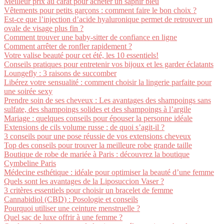
Meilleur prix au carat pour acheter un saphir bleu
Vêtements pour petits garçons : comment faire le bon choix ?
Est-ce que l’injection d’acide hyaluronique permet de retrouver un
ovale de visage plus fin ?
Comment trouver une baby-sitter de confiance en ligne
Comment arrêter de ronfler rapidement ?
Votre valise beauté pour cet été, les 10 essentiels!
Conseils pratiques pour entretenir vos bijoux et les garder éclatants
Loungefly : 3 raisons de succomber
Libérez votre sensualité : comment choisir la lingerie parfaite pour
une soirée sexy
Prendre soin de ses cheveux : Les avantages des shampoings sans
sulfate, des shampoings solides et des shampoings à l’argile
Mariage : quelques conseils pour épouser la personne idéale
Extensions de cils volume russe : de quoi s’agit-il ?
3 conseils pour une pose réussie de vos extensions cheveux
Top des conseils pour trouver la meilleure robe grande taille
Boutique de robe de mariée à Paris : découvrez la boutique
Cymbeline Paris
Médecine esthétique : idéale pour optimiser la beauté d’une femme
Quels sont les avantages de la Liposuccion Vaser ?
3 critères essentiels pour choisir un bracelet de femme
Cannabidiol (CBD) : Posologie et conseils
Pourquoi utiliser une ceinture menstruelle ?
Quel sac de luxe offrir à une femme ?