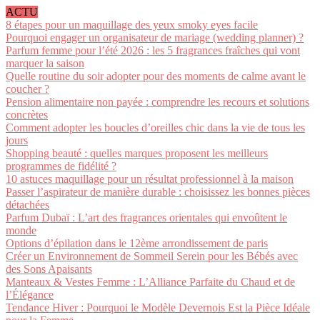
ACTU
8 étapes pour un maquillage des yeux smoky eyes facile
Pourquoi engager un organisateur de mariage (wedding planner) ?
Parfum femme pour l’été 2026 : les 5 fragrances fraîches qui vont
marquer la saison
Quelle routine du soir adopter pour des moments de calme avant le
coucher ?
Pension alimentaire non payée : comprendre les recours et solutions
concrètes
Comment adopter les boucles d’oreilles chic dans la vie de tous les
jours
Shopping beauté : quelles marques proposent les meilleurs
programmes de fidélité ?
10 astuces maquillage pour un résultat professionnel à la maison
Passer l’aspirateur de manière durable : choisissez les bonnes pièces
détachées
Parfum Dubaï : L’art des fragrances orientales qui envoûtent le
monde
Options d’épilation dans le 12ème arrondissement de paris
Créer un Environnement de Sommeil Serein pour les Bébés avec
des Sons Apaisants
Manteaux & Vestes Femme : L’Alliance Parfaite du Chaud et de
l’Élégance
Tendance Hiver : Pourquoi le Modèle Devernois Est la Pièce Idéale