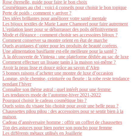
Rose éternelle, guide pour faire le bon choix
Cosmétiques au cbd : voici 4 conseils pour choisir le bon topique
Perte de poids : comment y arriver ?
Des idées brillantes pour améliorer votre santé mentale
Les bijoux textiles de Marie Laure Chamorel pour faire autrement
L’epilation laser pour se débarrasser des poils définitivement
Mode et élégance : comment choisir ses accessoires bijoux ?
Comment conserver sa montre orient en état de marche
Quels avantages d’opter pour les produits de beauté coréens
Une alimentation basifiante est-elle meilleure pour la santé ?
À la découverte de Vintega : une plateforme dédiée au sac de luxe
Comment effectuer un lissage tanin à la maison soi-même ?
Avoir la peau lisse et douce grâce au savon d’Alep
5 bonnes raisons d’acheter une montre de luxe d’occasion
Longue, style chemise, ceinturée ou fleurie : la robe reste tendance
pendant l’hiver
Connaître son thème astral : quel intérêt pour une femme
Les tendances mode de l’automne-hiver 2021-2022
Pourquoi choisir le cadeau cosmétique bio ?
Quels soins du visage bio choisir pour avoir une belle peau ?
Chaussettes pilou pilou : des accessoires pour se sentir bien à la
maison
Cadeau d’anniversaire homme : offrir un coffret de chaussettes
Top des astuces pour bien porter son poncho pour femme
Les différents métaux utilisés en Joaillerie